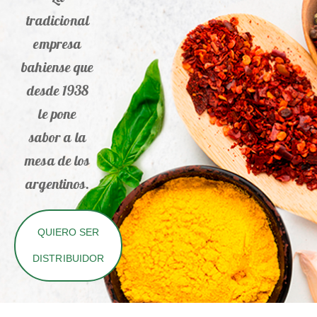
tradicional
empresa
bahiense que
desde 1938
le pone
sabor a la
mesa de los
argentinos.
QUIERO SER
DISTRIBUIDOR